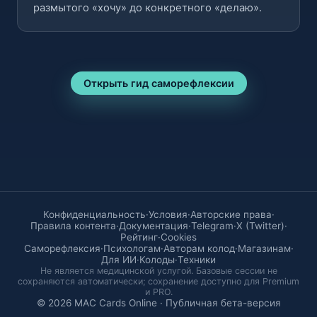
размытого «хочу» до конкретного «делаю».
Открыть гид саморефлексии
Конфиденциальность
·
Условия
·
Авторские права
·
Правила контента
·
Документация
·
Telegram
·
X (Twitter)
·
Рейтинг
·
Cookies
Саморефлексия
·
Психологам
·
Авторам колод
·
Магазинам
·
Для ИИ
·
Колоды
·
Техники
Не является медицинской услугой. Базовые сессии не
сохраняются автоматически; сохранение доступно для Premium
и PRO.
© 2026 MAC Cards Online · Публичная бета-версия