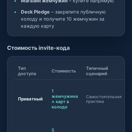
Магазин жемчужин
– купите напрямую
Deck Pledge
– закрепите публичную
колоду и получите 10 жемчужин за
каждую карту
Стоимость invite-кода
Тип
Типичный
Стоимость
доступа
сценарий
1
жемчужина
Самостоятельная
Приватный
× карт в
практика
колоде
5