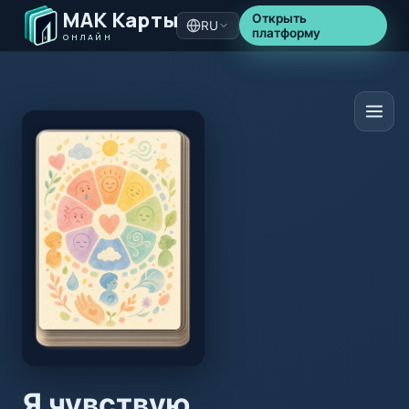
МАК Карты
Открыть
RU
платформу
ОНЛАЙН
Я чувствую