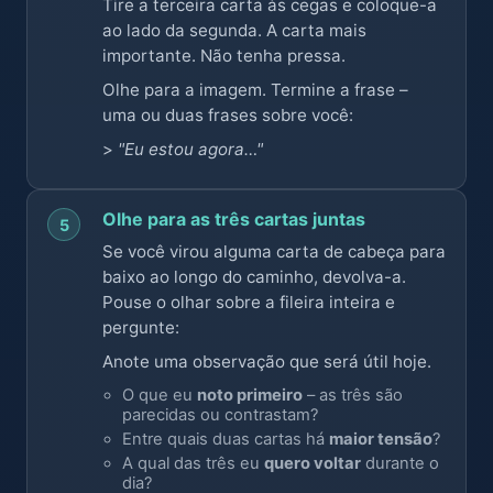
Tire a terceira carta às cegas e coloque-a
ao lado da segunda. A carta mais
importante. Não tenha pressa.
Olhe para a imagem. Termine a frase –
uma ou duas frases sobre você:
>
"Eu estou agora…"
Olhe para as três cartas juntas
5
Se você virou alguma carta de cabeça para
baixo ao longo do caminho, devolva-a.
Pouse o olhar sobre a fileira inteira e
pergunte:
Anote uma observação que será útil hoje.
O que eu
noto primeiro
– as três são
parecidas ou contrastam?
Entre quais duas cartas há
maior tensão
?
A qual das três eu
quero voltar
durante o
dia?