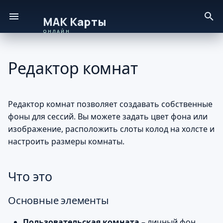
И
Онлайн – руководство пользователя
н
Редактор комнат
Что это
и
ц
Основные элементы
Редактор комнат позволяет создавать собственные
и
фоны для сессий. Вы можете задать цвет фона или
Требования
а
изображение, расположить слоты колод на холсте и
Жизненный цикл
л
настроить размеры комнаты.
статусов
и
Что это
з
Как использовать
а
Основные элементы
Открытие редактора
ц
Пользовательская комната
– личный фон