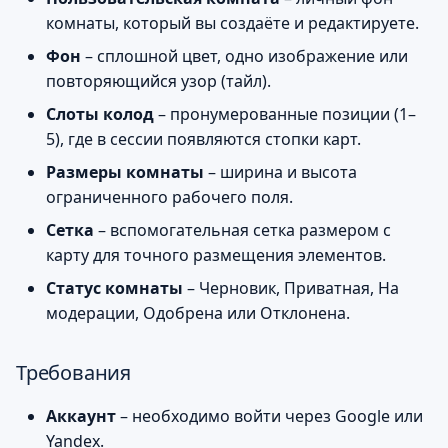
Создание новой
и
комнаты, который вы создаёте и редактируете.
комнаты
я
Фон
– сплошной цвет, одно изображение или
Настройка фона
повторяющийся узор (тайл).
п
Слоты колод
– пронумерованные позиции (1–
о
Настройка размеров
5), где в сессии появляются стопки карт.
комнаты
и
Размеры комнаты
– ширина и высота
с
ограниченного рабочего поля.
Расположение слотов
колод
Сетка
– вспомогательная сетка размером с
к
карту для точного размещения элементов.
а
Использование сетки
Статус комнаты
– Черновик, Приватная, На
модерации, Одобрена или Отклонена.
Публикация
Требования
Сценарии
Аккаунт
– необходимо войти через Google или
Подсказки и ошибки
Yandex.