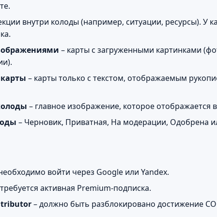
те.
екции внутри колоды (например, ситуации, ресурсы). У 
ка.
изображениями
– карты с загруженными картинками (фо
и).
 карты
– карты только с текстом, отображаемым рукоп
колоды
– главное изображение, которое отображается в
лоды
– Черновик, Приватная, На модерации, Одобрена и
необходимо войти через Google или Yandex.
 требуется активная Premium-подписка.
tributor
– должно быть разблокировано достижение CO