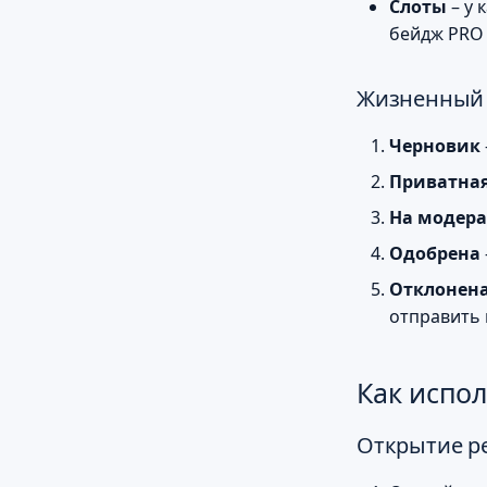
Слоты
– у 
бейдж PRO 
Жизненный 
Черновик
Приватна
На модер
Одобрена
Отклонен
отправить 
Как испо
Открытие р