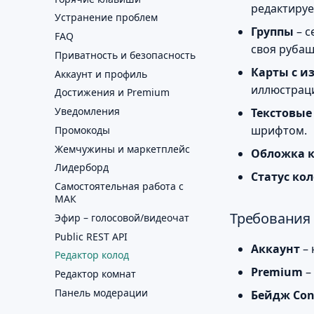
редактируе
Устранение проблем
Группы
– с
FAQ
своя рубаш
Приватность и безопасность
Карты с 
Аккаунт и профиль
иллюстраци
Достижения и Premium
Уведомления
Текстовые
шрифтом.
Промокоды
Жемчужины и маркетплейс
Обложка 
Лидерборд
Статус ко
Самостоятельная работа с
МАК
Требования
Эфир – голосовой/видеочат
Public REST API
Аккаунт
– 
Редактор колод
Premium
–
Редактор комнат
Панель модерации
Бейдж Con