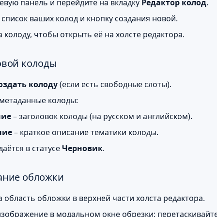
евую панель и перейдите на вкладку
Редактор колод
.
 список ваших колод и кнопку создания новой.
 колоду, чтобы открыть её на холсте редактора.
овой колоды
оздать колоду
(если есть свободные слоты).
метаданные колоды:
ние
– заголовок колоды (на русском и английском).
ние
– краткое описание тематики колоды.
даётся в статусе
Черновик
.
ание обложки
 область обложки в верхней части холста редактора.
изображение в модальном окне обрезки: перетаскивайте