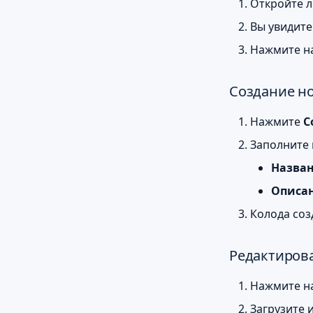
Откройте л
Вы увидите
Нажмите на
Создание н
Нажмите
С
Заполните 
Назва
Описа
Колода соз
Редактиров
Нажмите на
Загрузите 