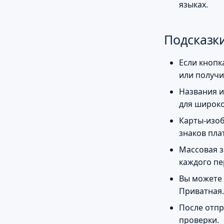
языках.
Подсказк
Если кнопк
или получи
Названия и
для широко
Карты-изо
знаков пл
Массовая з
каждого п
Вы можете 
Приватная.
После отпр
проверки.