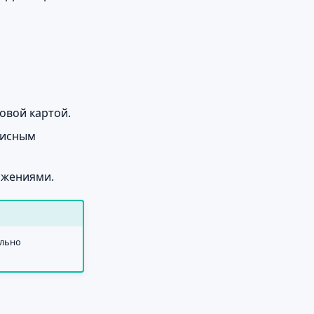
овой картой.
писным
ажениями.
ально