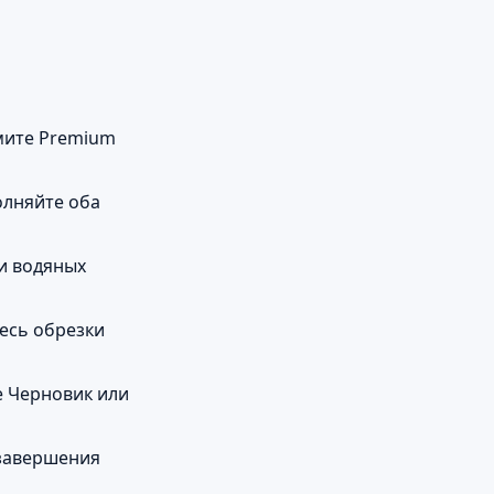
рмите Premium
олняйте оба
и водяных
есь обрезки
е Черновик или
 завершения