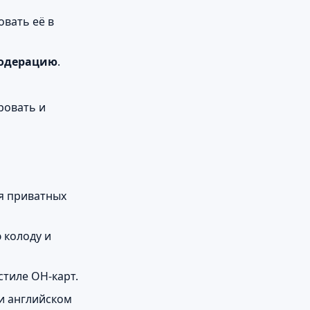
овать её в
модерацию
.
ровать и
я приватных
 колоду и
стиле OH-карт.
 и английском