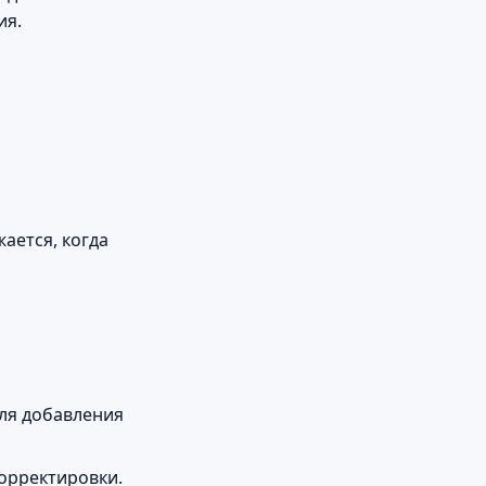
ия.
ается, когда
для добавления
орректировки.