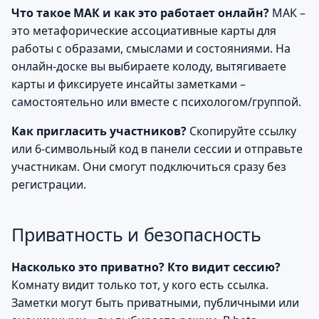
и
Что такое МАК и как это работает онлайн?
МАК –
Стоимость и назначение
это метафорические ассоциативные карты для
я
работы с образами, смыслами и состояниями. На
Помощь и обратная связь
п
онлайн-доске вы выбираете колоду, вытягиваете
карты и фиксируете инсайты заметками –
о
Подсказки и ошибки
самостоятельно или вместе с психологом/группой.
и
Скриншоты
Как пригласить участников?
Скопируйте ссылку
с
или 6-символьный код в панели сессии и отправьте
к
участникам. Они смогут подключиться сразу без
регистрации.
а
Приватность и безопасность
Насколько это приватно? Кто видит сессию?
Комнату видит только тот, у кого есть ссылка.
Заметки могут быть приватными, публичными или