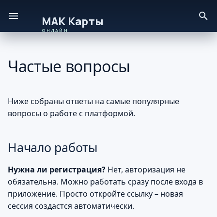
И
Онлайн – руководство пользователя
н
Частые вопросы
Начало работы
и
ц
Приватность и
безопасность
Ниже собраны ответы на самые популярные
и
вопросы о работе с платформой.
а
Сессии и совместная
работа
л
Начало работы
и
Работа с картами
Нужна ли регистрация?
Нет, авторизация не
з
обязательна. Можно работать сразу после входа в
Данные и история
а
приложение. Просто откройте ссылку – новая
сессия создастся автоматически.
ц
Интерфейс и доступ