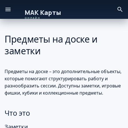
И
Онлайн – руководство пользователя
н
Предметы на доске и
Что это
и
заметки
ц
Заметки
и
Режимы видимости
а
Предметы на доске – это дополнительные объекты,
заметок
которые помогают структурировать работу и
л
разнообразить сессии. Доступны заметки, игровые
Редактирование и
и
фишки, кубики и коллекционные предметы.
удаление
з
Игровые фишки (токены)
Что это
а
ц
Кубики (дайсы)
Заметки