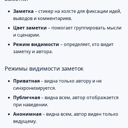
и
Коллекционные
Заметка
– стикер на холсте для фиксации идей,
я
предметы
выводов и комментариев.
п
Цвет заметки
– помогает группировать мысли
Подарки ведущему
и сценарии.
о
Как использовать
Режим видимости
– определяет, кто видит
и
заметку и автора.
с
Заметки
к
Режимы видимости заметок
Фишки и кубики
а
Приватная
– видна только автору и не
Коллекционные
синхронизируется.
предметы
Публичная
– видна всем, автор отображается
при наведении.
Удаление предметов
Анонимная
– видна всем, автор виден только
Сценарии
ведущему.