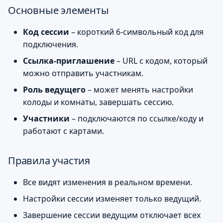
Завершение сессии с
и
Основные элементы
картами на столе
я
Код сессии
– короткий 6-символьный код для
Основные шаги для
п
подключения.
участника
Ссылка-приглашение
– URL с кодом, который
о
можно отправить участникам.
Сценарии
и
Роль ведущего
– может менять настройки
с
Подсказки и ошибки
колоды и комнаты, завершать сессию.
к
Участники
– подключаются по ссылке/коду и
Скриншоты
работают с картами.
а
Правила участия
Все видят изменения в реальном времени.
Настройки сессии изменяет только ведущий.
Завершение сессии ведущим отключает всех