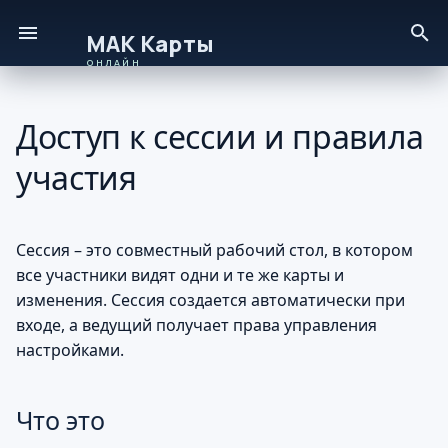
И
Онлайн – руководство пользователя
н
Доступ к сессии и правила
Что это
и
участия
ц
Основные элементы
и
Правила участия
а
Сессия – это совместный рабочий стол, в котором
все участники видят одни и те же карты и
Управление сессией
л
изменения. Сессия создается автоматически при
и
входе, а ведущий получает права управления
Как использовать
настройками.
з
Основные шаги для
а
ведущего
Что это
ц