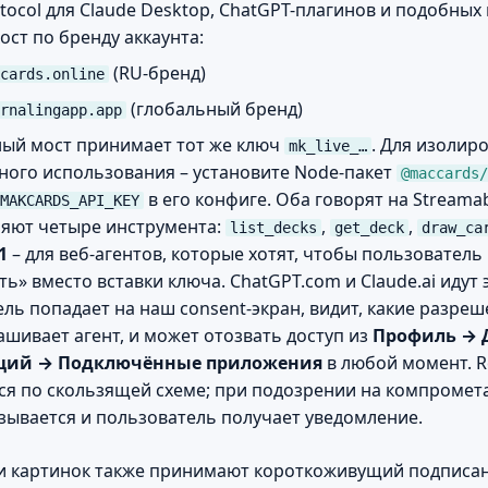
otocol для Claude Desktop, ChatGPT-плагинов и подобных
ост по бренду аккаунта:
(RU-бренд)
cards.online
(глобальный бренд)
rnalingapp.app
ый мост принимает тот же ключ
. Для изолир
mk_live_…
ного использования – установите Node-пакет
@maccards/
в его конфиге. Оба говорят на Streama
MAKCARDS_API_KEY
яют четыре инструмента:
,
,
list_decks
get_deck
draw_ca
1
– для веб-агентов, которые хотят, чтобы пользователь
ь» вместо вставки ключа. ChatGPT.com и Claude.ai идут 
ль попадает на наш consent-экран, видит, какие разреш
рашивает агент, и может отозвать доступ из
Профиль → 
аций → Подключённые приложения
в любой момент. R
я по скользящей схеме; при подозрении на компромет
зывается и пользователь получает уведомление.
 картинок также принимают короткоживущий подписан