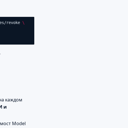
es/revoke
\
.
 на каждом
И и
мост Model