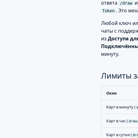
ответа
и
/draw
. Это ме
Token
Любой ключ или
чаты с поддер
из
Доступа дл
Подключённы
минуту.
Лимиты з
Окно
Карт в минуту (
Карт в час (
draw
Карт в сутки (
dr