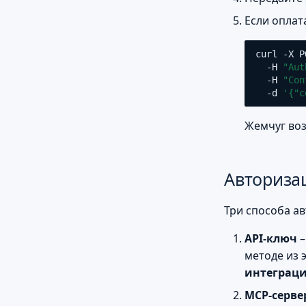
Если оплат
curl
-X
P
-H
"Aut
-H
"Con
-d
'{"c
Жемчуг воз
Авториза
Три способа ав
API-ключ
методе из 
интеграц
MCP-серве