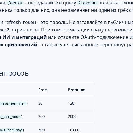
ли
– передавайте в query
или в заголов
/decks
?token=…
ханика только для них, она не заменяет ни один из трёх 
 refresh-токен – это пароль. Не вставляйте в публичны
жкой, скриншоты. При компрометации сразу перегенери
я ИИ и интеграций
или отзовите OAuth-подключение и
х приложений
– старые учётные данные перестанут ра
апросов
Free
Premium
)
30
120
draws_per_min
)
200
2000
s_per_hour
)
500
10 000
aws_per_day