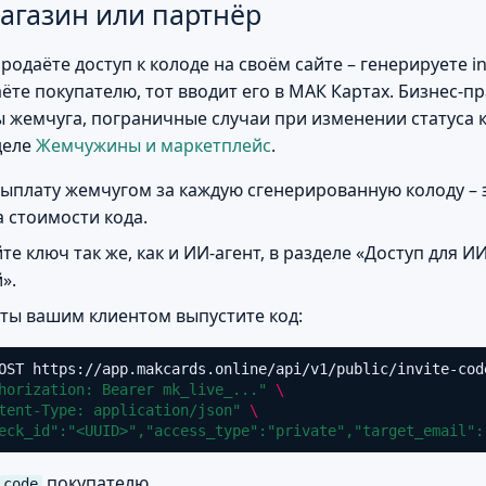
магазин или партнёр
родаёте доступ к колоде на своём сайте – генерируете in
ёте покупателю, тот вводит его в МАК Картах. Бизнес-п
ы жемчуга, пограничные случаи при изменении статуса 
деле
Жемчужины и маркетплейс
.
ыплату жемчугом за каждую сгенерированную колоду – э
а стоимости кода.
е ключ так же, как и ИИ-агент, в разделе «Доступ для ИИ
».
ты вашим клиентом выпустите код:
OST
https://app.makcards.online/api/v1/public/invite-cod
horization: Bearer mk_live_..."
\
tent-Type: application/json"
\
eck_id":"<UUID>","access_type":"private","target_email":
покупателю.
code