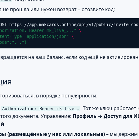
а не прошла или нужен возврат – отозвите код:
OST
https://app.makcards.online/api/v1/public/invite-cod
horization: Bearer mk_live_..."
\
tent-Type: application/json"
\
ode":"..."}'
вращается на ваш баланс, если код ещё не активирован
ция
торизоваться, в порядке популярности:
–
. Тот же ключ работает
Authorization: Bearer mk_live_…
этого документа. Управление:
Профиль → Доступ для И
ий
.
ры (размещённые у нас или локальные)
– мы держим 