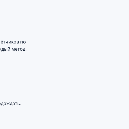
чётчиков по
ждый метод.
одождать.