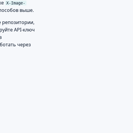
ке
X-Image-
способов выше.
е репозитории,
руйте API-ключ
з
ботать через