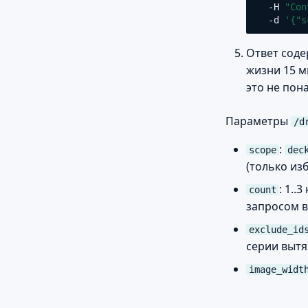
-H
"Con
-d
'{"s
Ответ сод
жизни 15 м
это не пон
Параметры
/d
:
scope
dec
(только из
: 1..
count
запросом в
exclude_id
серии вытя
image_widt