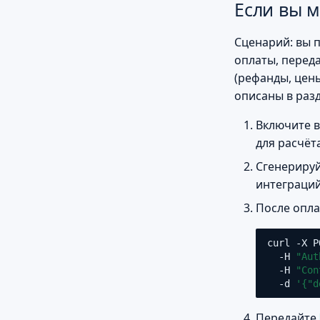
Если вы 
Сценарий: вы п
оплаты, переда
(рефанды, цен
описаны в раз
Включите в
для расчёт
Сгенерируйт
интеграций
После опла
curl
-X
P
-H
"Aut
-H
"Con
-d
'{"d
Передайте