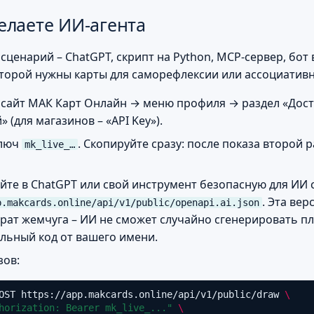
елаете ИИ-агента
енарий – ChatGPT, скрипт на Python, MCP-сервер, бот в
оторой нужны карты для саморефлексии или ассоциатив
 сайт МАК Карт Онлайн → меню профиля → раздел «Дост
 (для магазинов – «API Key»).
ключ
. Скопируйте сразу: после показа второй р
mk_live_…
те в ChatGPT или свой инструмент безопасную для ИИ
. Эта вер
p.makcards.online/api/v1/public/openapi.ai.json
рат жемчуга – ИИ не сможет случайно сгенерировать п
льный код от вашего имени.
зов:
OST
https://app.makcards.online/api/v1/public/draw
\
horization: Bearer mk_live_..."
\