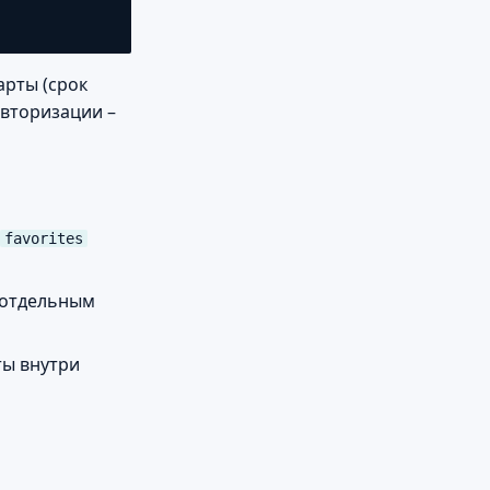
арты (срок
авторизации –
favorites
я отдельным
ты внутри