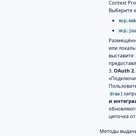
Context Pr
Выберите х
mcp.mak
mcp.jou
Размещённ
или локаль
выставите
предоставл
3.
OAuth 2.
«Подключит
Пользовате
) зап
draw
и интегр
обновляютс
цепочка от
Методы выдачи