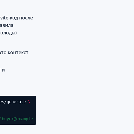
vite-код после
равила
колоды)
то контекст
 и
es/generate
\
"buyer@example.com"}'