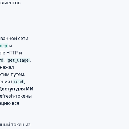
 клиентов.
ованной сети
и
mcp
ble HTTP и
,
.
rd
get_usage
 нажал
этим путём.
ения (
,
read
Доступ для ИИ
efresh-токены
ацию вся
ный токен из