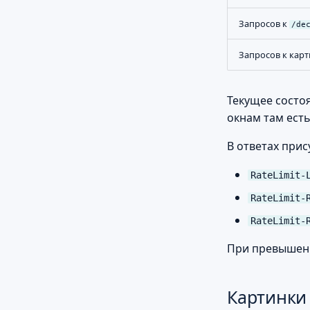
Запросов к
/de
Запросов к кар
Текущее состо
окнам там ест
В ответах прис
RateLimit-
RateLimit-
RateLimit-
При превышени
Картинки 