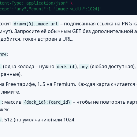
tent-Type: application/json"
\
cope":"any","count":1,"image_width":1024}'
ержит
– подписанная ссылка на PNG к
drawn[0].image_url
инут). Запросите её обычным GET без дополнительной 
адобится, токен встроен в URL.
:
raw
(одна колода – нужно
),
(любая доступная),
k
deck_id
any
бранные).
3 на Free тарифе, 1..5 на Premium. Каждая карта считаетс
 лимите.
: массив
– чтобы не повторять кар
s
{deck_id}:{card_id}
жек.
: 512 (по умолчанию) или 1024.
h