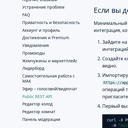
Устранение проблем
Если вы д
FAQ
Приватность и безопасность
Минимальный сц
интеграция, к
Аккаунт и профиль
Достижения и Premium
Зайдите на
Уведомления
интеграций»
Промокоды
Создайте 
Жемчужины и маркетплейс
видно.
Лидерборд
Импортируй
Самостоятельная работа с
МАК
https://ap
Эфир – голосовой/видеочат
операций т
пригласите
Public REST API
Редактор колод
Первый вы
Редактор комнат
Панель модерации
curl
-X
P
-H
"Aut