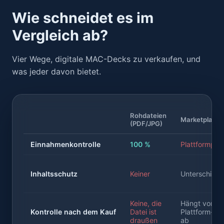
Wie schneidet es im
Vergleich ab?
Vier Wege, digitale MAC-Decks zu verkaufen, und
was jeder davon bietet.
Rohdateien
Marketplace
(PDF/JPG)
Einnahmenkontrolle
100 %
Plattformprov
Inhaltsschutz
Keiner
Unterschiedl
Keine, die
Hängt von d
Kontrolle nach dem Kauf
Datei ist
Plattform-Re
draußen
ab