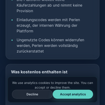
Käuferzahlungen ab und nimmt keine
Provision
Einladungscodes werden mit Perlen
erzeugt, der internen Währung der
Plattform
Ungenutzte Codes können widerrufen
werden, Perlen werden vollständig
zurückerstattet
Was kostenlos enthalten ist
Konto und Deck-Editor
We use analytics cookies to improve the site. You can
accept or decline them.
API-Schlüssel und voller REST-API-Zugriff
Decline
Accept analytics
Hosting, Bildschutz und Auslieferung