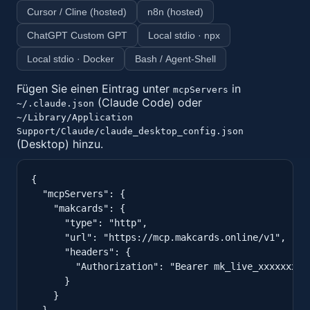
Cursor / Cline (hosted)
n8n (hosted)
ChatGPT Custom GPT
Local stdio · npx
Local stdio · Docker
Bash / Agent-Shell
Fügen Sie einen Eintrag unter
in
mcpServers
(Claude Code) oder
~/.claude.json
~/Library/Application
Support/Claude/claude_desktop_config.json
(Desktop) hinzu.
{

  "mcpServers": {

    "makcards": {

      "type": "http",

      "url": "https://mcp.makcards.online/v1",

      "headers": {

        "Authorization": "Bearer mk_live_xxxxxxxxxx
      }

    }
