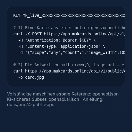
KEY=mk_live_xxxxxxxxxxxxxxxxxxxxxxxxxxxxxxxxxxxxxxx
# 1) Eine Karte aus einem beliebigen zugänglichen 
curl -X POST https://app.makcards.online/api/v1/pub
  -H "Authorization: Bearer $KEY" \

  -H "Content-Type: application/json" \

  -d '{"scope":"any","count":1,"image_width":1024}'
# 2) Die Antwort enthält drawn[0].image_url – einf
curl https://app.makcards.online/api/v1/public/dec
  -o card.jpg
Vollständige maschinenlesbare Referenz:
openapi.json
·
KI-sicheres Subset:
openapi.ai.json
· Anleitung:
docs/en/24-public-api
.