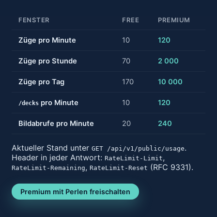
FENSTER
FREE
PREMIUM
Züge pro Minute
10
120
Züge pro Stunde
70
2 000
Züge pro Tag
170
10 000
pro Minute
10
120
/decks
Bildabrufe pro Minute
20
240
Aktueller Stand unter
.
GET /api/v1/public/usage
Header in jeder Antwort:
,
RateLimit-Limit
,
(RFC 9331).
RateLimit-Remaining
RateLimit-Reset
Premium mit Perlen freischalten